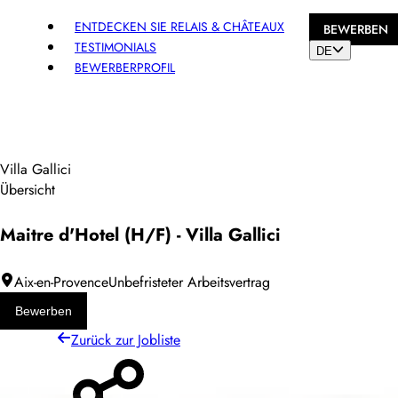
ENTDECKEN SIE RELAIS & CHÂTEAUX
BEWERBEN
TESTIMONIALS
DE
BEWERBERPROFIL
Villa Gallici
Übersicht
Maitre d'Hotel (H/F) - Villa Gallici
Aix-en-Provence
Unbefristeter Arbeitsvertrag
Bewerben
Zurück zur Jobliste