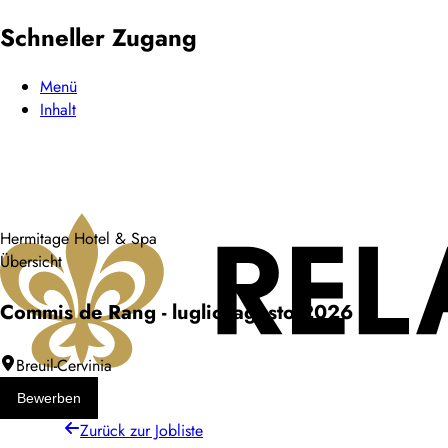
Schneller Zugang
Menü
Inhalt
Hermitage Hotel & Spa
Übersicht
Commis de Rang - luglio/agosto 2026
Breuil-Cervinia
Bewerben
Zurück zur Jobliste