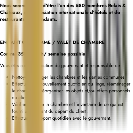
Nous sommes fiers d'être l'un des 580 membres Relais &
Châteaux, une association internationale d'hôtels et de
restaurants indépendants.
EN TANT QUE FEMME / VALET DE CHAMBRE
Contrat 35h ou 30h/ semaine possible
Vous êtes sous la direction du gouvernant et responsable de :
Nettoyer et ranger les chambres et les parties communes.
Effectuer le renouvellement quotidien du linge, réaménager
la chambre et réorganiser les objets et/ou effets personnels
du client.
Vérifier l'état de la chambre et l'inventaire de ce qui est
fourni au moment du départ du client.
Effectuer le rapport quotidien avec le gouvernant.