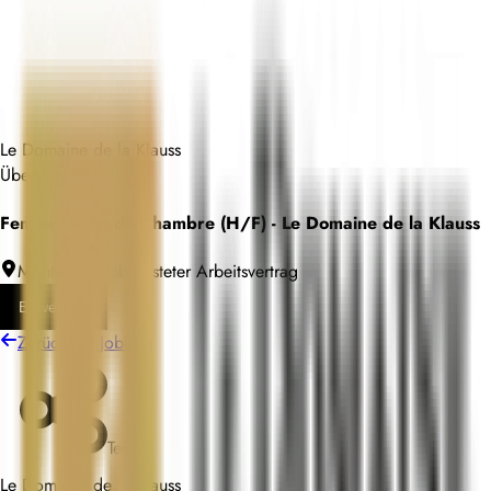
Le Domaine de la Klauss
Übersicht
Femme/Valet de Chambre (H/F) - Le Domaine de la Klauss
Montenach
Unbefristeter Arbeitsvertrag
Bewerben
Zurück zur Jobliste
Teilen
Le Domaine de la Klauss