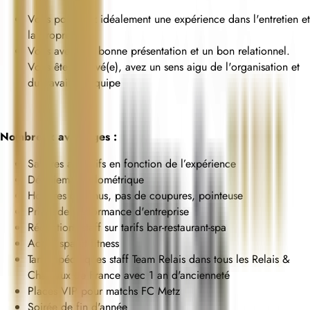
Vous possédez idéalement une expérience dans l'entretien et
la propreté.
Vous avez une bonne présentation et un bon relationnel.
Vous êtes motivé(e), avez un sens aigu de l'organisation et
du travail en équipe
Nombreux avantages :
Salaires attractifs en fonction de l’expérience
Défraiement kilométrique
Horaires continus, pas de coupures, pointeuse
Prime de performance d'entreprise
Réductions staff sur tarifs bar-restaurant-spa
Accès spa et fitness
Tarifs spécifiques staff Team Relais dans tous les Relais &
Châteaux de France avec 1 an d'ancienneté
Places VIP pour matchs FC Metz
Soirée de fin d'année