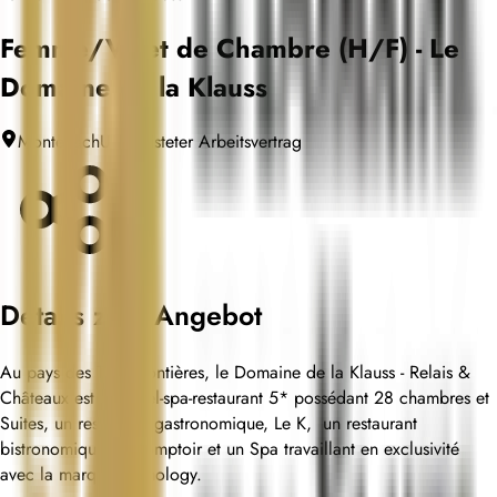
Femme/Valet de Chambre (H/F) - Le
Domaine de la Klauss
Montenach
Unbefristeter Arbeitsvertrag
Teilen
Details zum Angebot
Au pays des Trois frontières, le Domaine de la Klauss - Relais &
Châteaux est un hôtel-spa-restaurant 5* possédant 28 chambres et
Suites, un restaurant gastronomique, Le K, un restaurant
bistronomique, le Komptoir et un Spa travaillant en exclusivité
avec la marque Gemology.