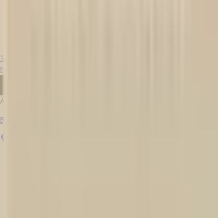
14 Tage
Neu
Bewerben
Ähnliche Jobs
Barman / Mixologue
Québec
Unbefristeter Arbeitsvertrag