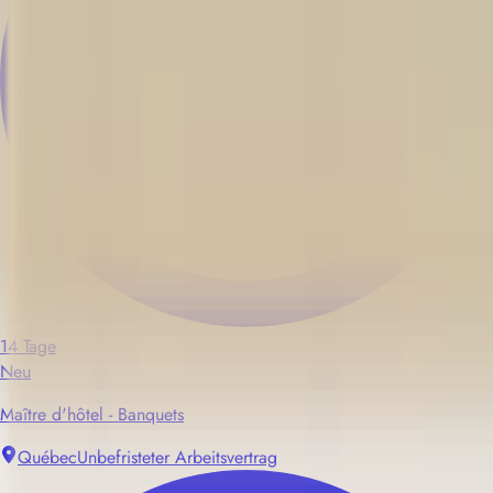
14 Tage
Neu
Maître d'hôtel - Banquets
Québec
Unbefristeter Arbeitsvertrag