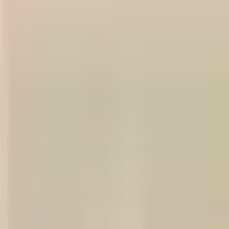
En collaboration avec la responsable, s’assurer de la
formation des collègues afin de favoriser la bonne cohésion
d’équipe ainsi que le bon déroulement du service;
Préparer des fiches techniques pour la préparation de
cocktails;
Agir à titre de responsable du Bar Artefact lorsque
nécessaire;
Effectuer les encaissements et la gestion des pourboires à la
fin de la journée;
Toutes autres tâches connexes.
Expérience minimum 3 à 5 ans d’expérience dans un poste
similaire, en hôtellerie de luxe ou bar haut de gamme.
Être titulaire d’un diplôme en service de bar, en service de
la restauration ou équivalent;
Connaissance approfondie des alcools, cocktails et des
techniques de mixologie ;
Expérience en restauration dans un établissement hôtelier de