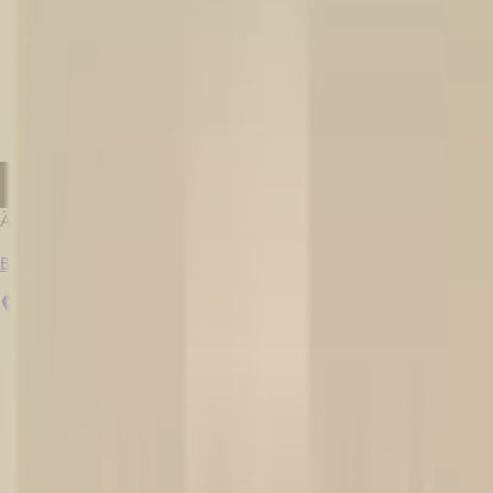
luxe;
Bilinguisme (français et anglais) pour servir notre clientèle
internationale;
Passion pour le service à la clientèle.
Leadership et capacité de prise de décisions ;
Bewerben
Ähnliche Jobs
Barman / Mixologue
Québec
Unbefristeter Arbeitsvertrag