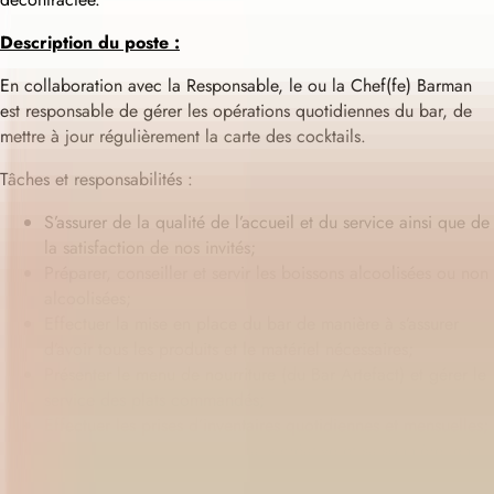
Description du poste :
En collaboration avec la Responsable, le ou la Chef(fe) Barman
est responsable de gérer les opérations quotidiennes du bar, de
mettre à jour régulièrement la carte des cocktails.
Tâches et responsabilités :
S’assurer de la qualité de l’accueil et du service ainsi que de
la satisfaction de nos invités;
Préparer, conseiller et servir les boissons alcoolisées ou non
alcoolisées;
Effectuer la mise en place du bar de manière à s’assurer
d’avoir tous les produits et le matériel nécessaires;
Présenter le menu de nourriture (du Bar Artefact) et gérer le
service des plats commandés;
Effectuer les prises d’inventaires quotidiennes et mensuelles;
Élaborer une carte de cocktails créative et saisonnière, en
utilisant des ingrédients de haute qualité;