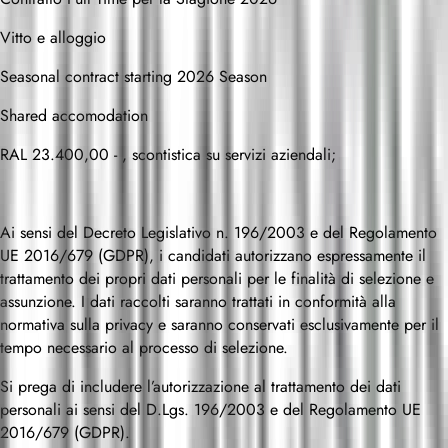
Vitto e alloggio
Seasonal contract starting 2026 Season
Shared accomodation
RAL 23.400,00 - , scontistica su servizi aziendali;
Ai sensi del Decreto Legislativo n. 196/2003 e del Regolamento
UE 2016/679 (GDPR), i candidati autorizzano espressamente il
trattamento dei propri dati personali per le finalità di selezione e
assunzione. I dati raccolti saranno trattati in conformità alla
normativa sulla privacy e saranno conservati esclusivamente per il
tempo necessario al processo di selezione.
Si prega di includere l’autorizzazione al trattamento dei dati
personali ai sensi del D.Lgs. 196/2003 e del Regolamento UE
2016/679 (GDPR).