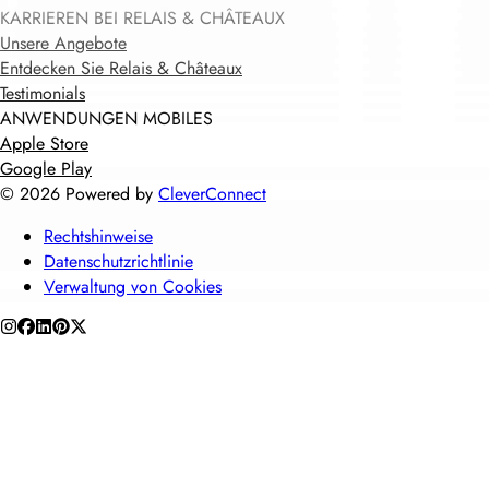
KARRIEREN BEI RELAIS & CHÂTEAUX
Unsere Angebote
Entdecken Sie Relais & Châteaux
Testimonials
ANWENDUNGEN MOBILES
Apple Store
Google Play
©
2026
Powered by
CleverConnect
Rechtshinweise
Datenschutzrichtlinie
Verwaltung von Cookies