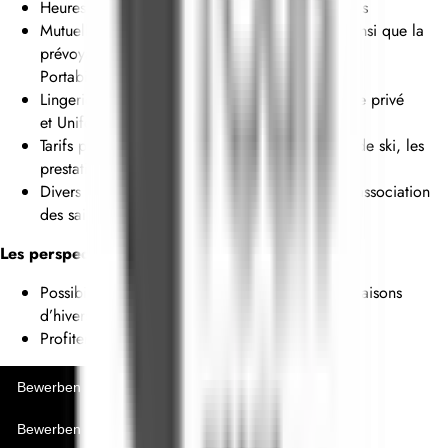
Heures supplémentaires payées et/ou récupérées
Mutuelle d’entreprise à des tarifs avantageux, ainsi que la
prévoyance santé
Portabilité de la mutuelle (selon condition)
Lingerie à disposition du personnel pour le linge privé
et Uniforme entretenu par l’hôtel
Tarifs préférentiels pour la location du matériel de ski, les
prestations de coiffure
Divers avantages avec l'adhésion Vie Val Dis, l’association
des saisonniers de Val d’Isère.
Les perspectives :
Possibilité d’évolution professionnelle pour les saisons
d’hivers futures
Profiter du Réseau Relais et Châteaux
Bewerben
Bewerben