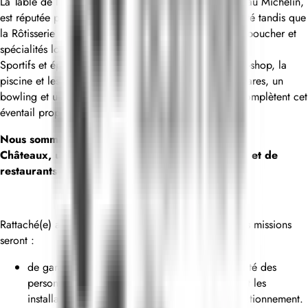
La Table de l'Ours, restaurant gastronomique 1 étoile au Michelin,
est réputée pour sa cuisine régionale de grande qualité tandis que
la Rôtisserie et le Coin Savoyard déclinent pièces du boucher et
spécialités locales dans une ambiance décontractée.
Sportifs et épicuriens apprécieront les services du pro-shop, la
piscine et les 1000 m² du spa. Enfin, un fumoir à cigares, un
bowling et un espace de jeux consacré à la famille complètent cet
éventail propice à l'évasion du corps et de l'esprit.
Nous sommes fiers d'être membre de Relais &
Châteaux, une association internationale d'hôtels et de
restaurants indépendants.
Rattaché(e) au Responsable technique, vos principales missions
seront :
de garantir la satisfaction des clients et la sécurité des
personnes de l’hôtel en contrôlant régulièrement les
installations techniques afin d’éviter tout dysfonctionnement.