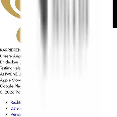
KARRIEREN BEI RELAIS & CHÂTEAUX
Unsere Angebote
Entdecken Sie Relais & Châteaux
Testimonials
ANWENDUNGEN MOBILES
Apple Store
Google Play
©
2026
Powered by
CleverConnect
Rechtshinweise
Datenschutzrichtlinie
Verwaltung von Cookies