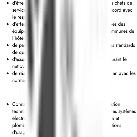
d’être à l’écoute des problèmes des clients et des chefs de
service afin de leur proposer des solutions en accord avec
le responsable technique.
d’effectuer les interventions préventives et curatives des
équipements dans les chambres et les parties communes de
l’hôtel
de participer à la mise en place et au respect des standards
de qualité de l’établissement
d’assurer l’entretien de l’espace aquatique en assurant le
nettoyage et le traitement de l’eau.
de réaliser les tâches qui vous sont confiées en lien avec les
normes et procédures d’hygiène et de sécurité.
Connaissance approfondie des normes de la gestion
technique / des travaux de bâtiment, englobant les systèmes
électriques, les systèmes de chauffage, ventilation et
plomberie, les systèmes de secours et les précautions
d’usage.