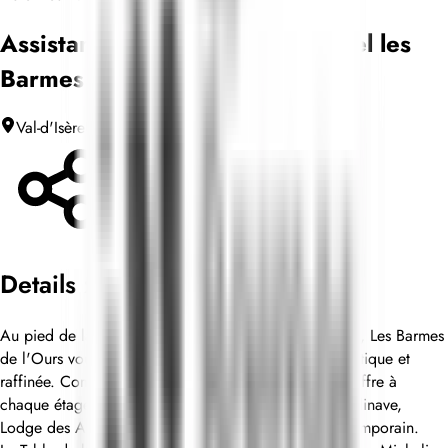
Assistant Technique (H/F) - Hôtel les
Barmes de l'Ours
Val-d'Isère
Unbefristeter Arbeitsvertrag
Teilen
Details zum Angebot
Au pied de la fameuse piste olympique de Bellevarde, Les Barmes
de l'Ours vous reçoivent dans une atmosphère authentique et
raffinée. Composé de 76 chambres et suites, l'hôtel offre à
chaque étage un décor chaleureux et original : Scandinave,
Lodge des Amériques, Chalet d'Alpage ou Loft contemporain.