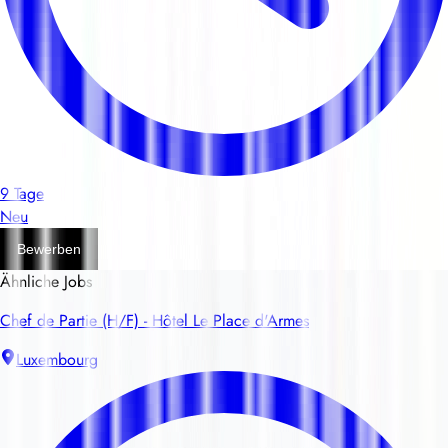
9 Tage
Neu
Bewerben
Ähnliche Jobs
Chef de Partie (H/F) - Hôtel Le Place d'Armes
Luxembourg