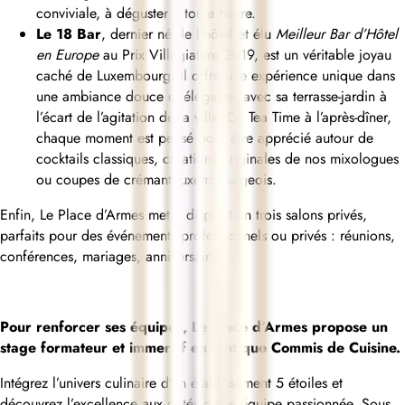
conviviale, à déguster à toute heure.
Le 18 Bar
, dernier né de l’hôtel et élu
Meilleur Bar d’Hôtel
en Europe
au Prix Villégiature 2019, est un véritable joyau
caché de Luxembourg. Il offre une expérience unique dans
une ambiance douce et élégante, avec sa terrasse-jardin à
l’écart de l’agitation de la ville. Du Tea Time à l’après-dîner,
chaque moment est pensé pour être apprécié autour de
cocktails classiques, créations originales de nos mixologues
ou coupes de crémant luxembourgeois.
Enfin, Le Place d’Armes met à disposition trois salons privés,
parfaits pour des événements professionnels ou privés : réunions,
conférences, mariages, anniversaires…
Pour renforcer ses équipes, Le Place d’Armes propose un
stage formateur et immersif en tant que Commis de Cuisine.
Intégrez l’univers culinaire d’un établissement 5 étoiles et
découvrez l’excellence aux côtés d’une équipe passionnée. Sous