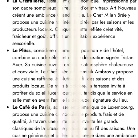
La Cristallerie
, restaurant gastronomique, impressionne par
son cadre somptueux où feuilles d’or et vitraux Art Nouveau
créent une ambiance Grand Siècle. Le Chef Milan Brée y
propose une cuisine raffinée, inspirée par les saisons et les
producteurs locaux. Chaque assiette reflète créativité,
fraîcheur et goût, offrant une véritable expérience
sensorielle.
Le Plëss
, considéré comme « le poumon » de l’hôtel,
combine un cadre élégant et une décoration signée Tristan
Auer. Sa cuisine ouverte crée une atmosphère chaleureuse
et conviviale. Le Chef Exécutif Dominik Ambros y propose
une cuisine raffinée, évolutive au fil des saisons et des
produits locaux. De mars à octobre, la terrasse invite à
profiter du soleil luxembourgeois, tandis que le service en
salle met en avant l’art de la découpe, signature du lieu.
Le Café de Paris
, adresse emblématique de Luxembourg,
propose une cuisine composée de produits frais et de
qualité, à travers une carte qui réinvente les grands
classiques de la brasserie parisienne au fil des saisons. Une
cuisine généreuse et authentique, servie dans une ambiance