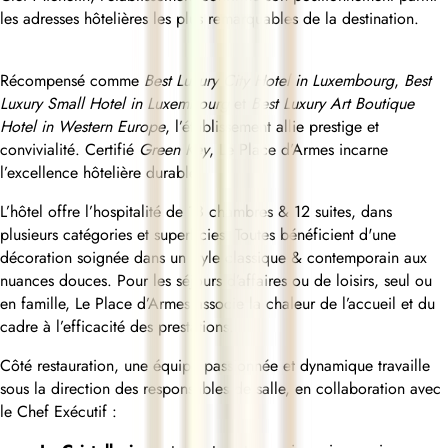
les adresses hôtelières les plus remarquables de la destination.
Récompensé comme
Best Luxury City Hotel in Luxembourg
,
Best
Luxury Small Hotel in Luxembourg
et
Best Luxury Art Boutique
Hotel in Western Europe
, l’établissement allie prestige et
convivialité. Certifié
Green Key
, Le Place d’Armes incarne
l’excellence hôtelière durable.
L’hôtel offre l’hospitalité de 18 chambres & 12 suites, dans
plusieurs catégories et superficies. Toutes bénéficient d'une
décoration soignée dans un style classique & contemporain aux
nuances douces. Pour les séjours d’affaires ou de loisirs, seul ou
en famille, Le Place d’Armes associe la chaleur de l’accueil et du
cadre à l’efficacité des prestations.
Côté restauration, une équipe passionnée et dynamique travaille
sous la direction des responsables de salle, en collaboration avec
le Chef Exécutif :