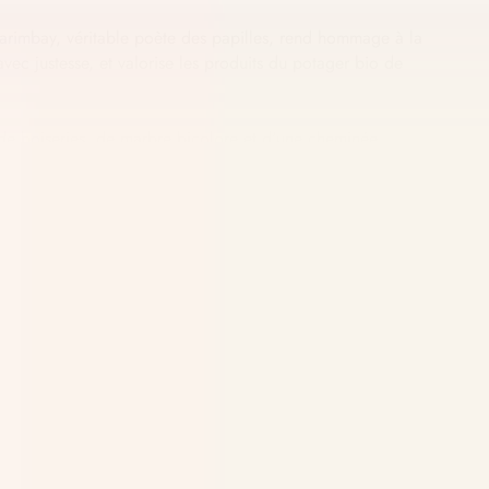
 Garimbay, véritable poète des papilles, rend hommage à la
 avec justesse, et valorise les produits du potager bio de
é de boiseries, de marbre bicolore et d'une cheminée
ans un univers végétal et feutré, en parfaite harmonie avec le
hôtellerie de luxe.
ns suivantes :
e, conciergerie, etc.).
clients.