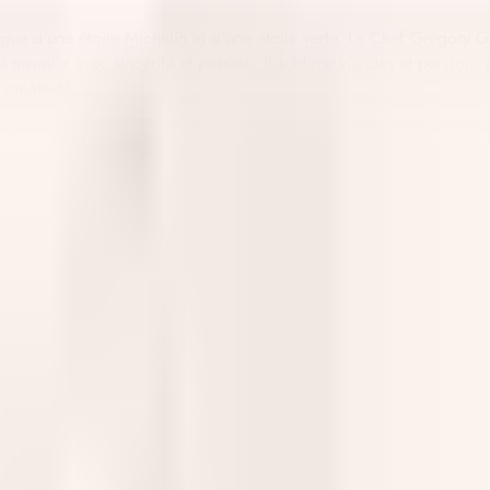
tingué d'une étoile Michelin et d'une étoile verte. Le Chef Grégory
il travaille avec sincérité et passion. Il sublime viandes et poissons
créativité.
mosphère de jardin intérieur qui efface la limite dedans-dehors. Orn
a, avec une élégante gloriette-bar à l'esprit Belle Époque, le tout d
ns un(e)
Stagiaire Réceptionniste
motivé(e) et passionné(e) par l’
bilité de notre Cheffe de Réception, vous participerez aux missio
 à leur offrir une expérience d’exception dès leur arrivée.
du suivi des séjours.
rvice personnalisé tout au long de leur séjour.
ients vers les différents services proposés.
ifférents services de l’établissement (étages, restauration, techniqu
tion : réservations, facturation, encaissements et suivi des dossiers 