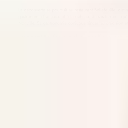
La découverte se poursuit au restaurant Bellefeuille, dis
gastronomie française et à la richesse de ses terroirs, qu'
Nonville. Sa gastronomie conjugue sincérité, précision et 
Le restaurant Bellefeuille joue la nature, offrant une at
d'époque, il s'ouvre sur une terrasse estivale sous pergol
jardin.
Afin de renforcer son équipe Réception, nous rechercho
Accompagné(e) par l’équipe Réception et sous la responsa
Accueillir chaleureusement les clients et contribuer
Participer à la gestion des arrivées, des départs et 
Répondre aux demandes des clients et assurer un se
Valoriser les prestations de l’hôtel et orienter les cl
Assurer la bonne transmission des informations aux d
Participer aux opérations administratives de la récep