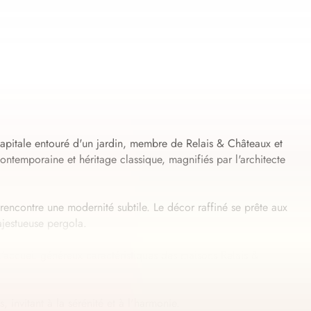
apitale entouré d'un jardin, membre de Relais & Châteaux et
temporaine et héritage classique, magnifiés par l'architecte
 rencontre une modernité subtile. Le décor raffiné se prête aux
ajestueuse pergola.
l'accueil généreux caractéristiques des maisons Relais &
 invitant à la sérénité et à l'harmonie.