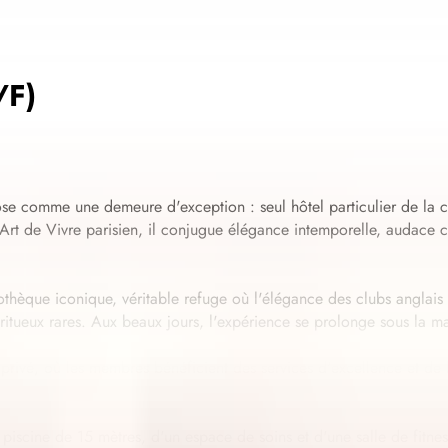
/F)
se comme une demeure d'exception : seul hôtel particulier de la c
 de Vivre parisien, il conjugue élégance intemporelle, audace con
liothèque iconique, véritable refuge où l'élégance des clubs anglais
piritueux rares. Aux beaux jours, l'expérience se prolonge sous la m
privé, où les membres bénéficient des services d'excellence et de 
piscine de 15 mètres, d'un espace de soins et d'une salle de fitness,