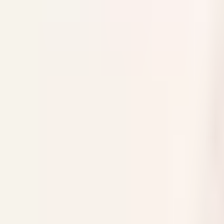
Veiller à l’application des procédures et standards 
Contribuer à l’atteinte des objectifs de satisfaction 
Cette expérience vous permettra de découvrir l’ensemble 
relationnelles.
Profil recherché
Vous préparez une formation en hôtellerie ou touri
Vous souhaitez acquérir une expérience enrichissan
Vous maîtrisez le français et possédez un très bon 
Une connaissance du logiciel HMS constitue un ato
Qualités attendues
Sens du service et de l’accueil.
Excellente présentation et aisance relationnelle.
Esprit d’équipe et sens de la communication.
Rigueur, organisation et discrétion.