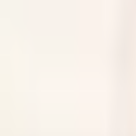
Réactivité et capacité d’adaptation.
Dynamisme et professionnalisme.
Convention de stage obligatoire
.
Gratification selon la réglementation en vigueur.
Stage basé au Saint James Paris (16ᵉ arrondissemen
Ähnliche Jobs
Assistant(e) Chef Concierge (H/F)
Paris
Unbefristeter Arbeitsvertrag