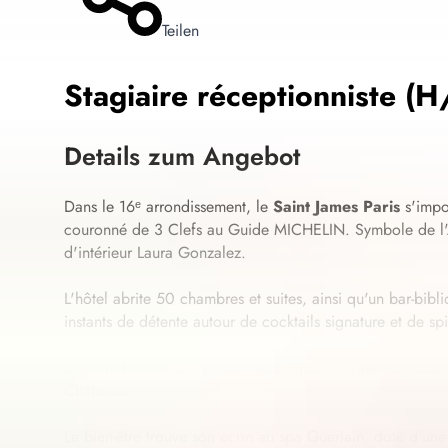
Teilen
Stagiaire réceptionniste (H
Details zum Angebot
Dans le 16ᵉ arrondissement, le
Saint James Paris
s'impo
couronné de 3 Clefs au Guide MICHELIN. Symbole de l'Art
d'intérieur Laura Gonzalez.
L'hôtel abrite 50 chambres et suites, ainsi qu'un bar-bib
instants de détente autour de cocktails signature et de s
Le Saint James Paris se distingue également par son club 
Châteaux.
Le bien-être trouve son écrin au spa Guerlain, doté d'une 