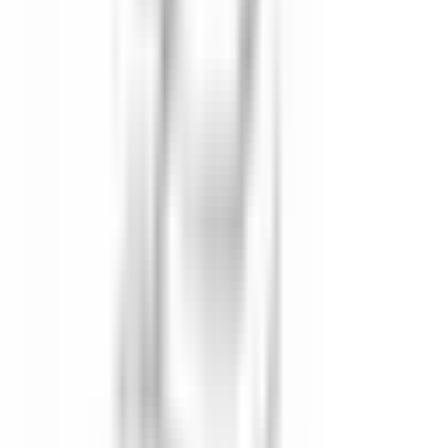
1 Tag
Neu
Chocolatier(e) H/F
Saulieu
Unbefristeter Arbeitsvertrag