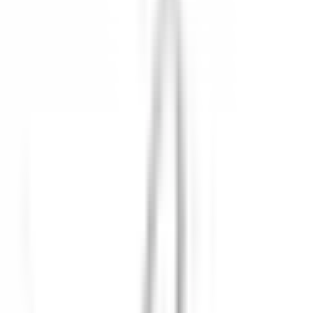
Au sein des cuisines de La Côte d’Or, la Cheffe Pâtissière-
Chocolatière Lucile Vigilant perpétue l’héritage du fondateur
Bernard Loiseau. À la tête d’une pâtisserie-chocolaterie composée
de 7 collaborateurs, elle élabore des chocolats signature Bernard
Loiseau. Ces derniers sont servis dans les restaurants
gastronomiques du groupe et vendus dans les Boutiques Bernard
Loiseau, véritables temples du beau et du bon, dédiée à la
valorisation de la gastronomie française et à l’esprit Loiseau.
Dans ce cadre d’exception, Lucile Vigilant recherche aujourd’hui
un(e) Chocolatier(re) en CDI, passionné(e) par l’univers du sucré
et désireux(se) de s’inscrire durablement au sein d’une grande
maison de la gastronomie.
Vos responsabilités :
Produire la gamme des chocolats, confiseries et pâtisseries
signature Bernard Loiseau.