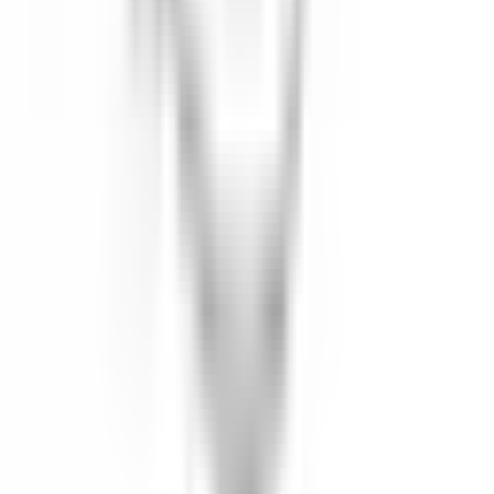
13 Tage
Neu
Bewerben
Ähnliche Jobs
Chef de partie - Relais Bernard Loiseau
Saulieu
Unbefristeter Arbeitsvertrag