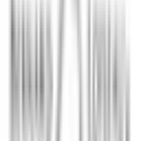
Vous avez des bases en préparation, cuisson, décoration et
manipulation du chocolat.
Ce que nous vous proposons :
La possibilité d’un logement sur place durant la période
d’essai.
20% de réduction sur tous nos biens et services.
Des perspectives d’évolution au sein d’un groupe en pleine
expansion (130 collaborateurs, 2 hôtels et 7 restaurants dont
1 à Tokyo).
Avantages Relais&Châteaux : « Relais Team ».
2 jours de repos hebdomadaires consécutifs.
Fermeture à Noël.
Bewerben
Ähnliche Jobs