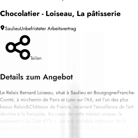
Chocolatier - Loiseau, La pâtisserie
Saulieu
Unbefristeter Arbeitsvertrag
Teilen
Details zum Angebot
Le Relais Bernard Loiseau, situé à Saulieu en Bourgogne-Franche-
Comté, à mi-chemin de Paris et Lyon sur l’A6, est l’un des plus
beaux Relais&Châteaux de France, incarnant l’excellence de l’art-
de-vivre à la française. Au cœur de cette maison unique, le
restaurant « La Côte d’Or », est une véritable institution de la
gastronomie française, depuis le XXème siècle, ayant connu des
chefs de génie comme Alexandre Dumaine et Bernard Loiseau.