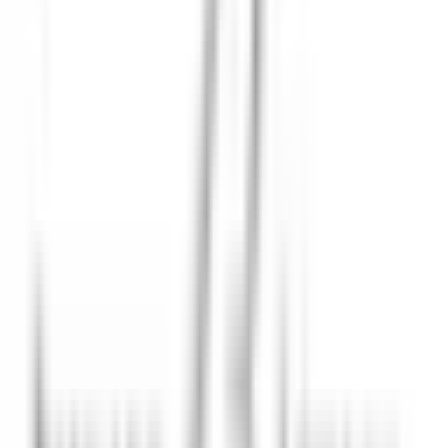
Assurer les opérations de tempérage, moulage, enrobage et
démoulage du chocolat en garantissant une qualité
constante des productions.
Participer au développement et à la mise en valeur des
collections et créations saisonnières, en apportant créativité
et sens du détail.
Respecter les règles d’hygiène et de sécurité, notamment la
chaîne du froid et de traçabilité.
Maintenir un espace de travail propre, organisé et conforme
aux normes sanitaires.
Accompagner notre talentueuse apprentie chocolatière dans
sa montée en compétences.
Votre profil :
Vous êtes passionné(e) par l’art du chocolat.
Formation êtes diplômé d’une formation en chocolaterie :
CAP, MC, BTM.