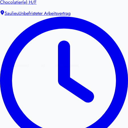
Chocolatier(e) H/F
Saulieu
Unbefristeter Arbeitsvertrag