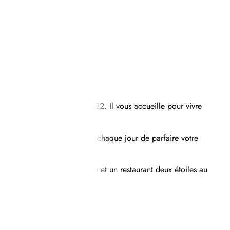
ntemporain construit en 1822. Il vous accueille pour vivre
n, vous aurez la possibilité chaque jour de parfaire votre
bistronomique, un bar lounge et un restaurant deux étoiles au
.