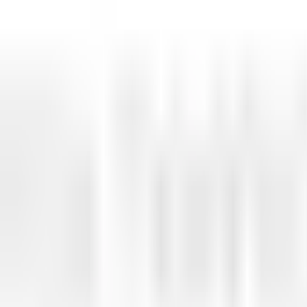
ction
e ses collègues
r consommé »
ement et une envie d'apprendre
d'exécutions des tâches demandées
pter ses erreurs pour avancer
ndises, conditionnements et déconditionnements