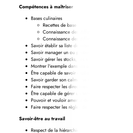
Compétences à maîtriser
Bases culinaires
Recettes de base
Connaissance des différents taillages
Connaissance des différents ustensiles de cuis
Savoir établir sa liste de mise en place en suivant 
Savoir manager un ou plusieurs commis/apprentis
Savoir gérer les stocks, ses marchandises, ses co
Montrer l'exemple dans ses paroles, ses actes, et so
Être capable de savoir expliquer, montrer, transmet
Savoir garder son calme, se contrôler, et faire atte
Faire respecter les directives de son chef et les re
Être capable de gérer un service
Pouvoir et vouloir amener des idées pour la créatio
Faire respecter les règles de sécurité
Savoir-être au travail
Respect de la hiérarchie