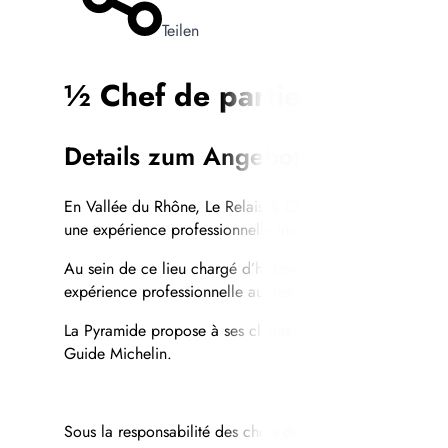
Teilen
½ Chef de partie Restaura
Details zum Angebot
En Vallée du Rhône, Le Relais & Châteaux La Pyramide Ma
une expérience professionnelle inoubliable et familiale.
Au sein de ce lieu chargé d’histoire à la situation excep
expérience professionnelle auprès d'une équipe de haut v
La Pyramide propose à ses clients 19 chambres et 4 suites
Guide Michelin.
Sous la responsabilité des chefs de cuisine et des chefs d