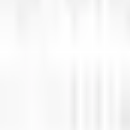
 aussi une sécurité d'emploi.
e jour en basse saison, le dimanche (5 mois dans l'année).
 fermé le 24 et le 31 décembre mais également le 01 mai.
vons une seule idée en tête "vous faire progresser encore et toujo
maison.
nous qui vous êtes, nous vous montrerons la confiance que nous v
'entreprise.
 580 Hôtels Relais & Châteaux dans le monde entier.