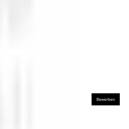
urs".
ous accordons.
Bewerben