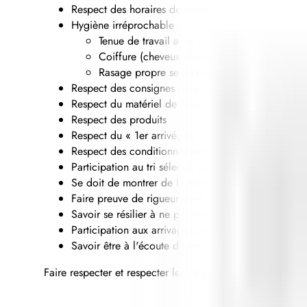
Respect des horaires de travail
Hygiène irréprochable :
Tenue de travail avec veste de rechange
Coiffure (cheveux attachés et propre)
Rasage propre selon les consignes de la Dire
Respect des consignes données
Respect du matériel de cuisine ainsi que de celui d
Respect des produits
Respect du « 1er arrivé, 1er sorti, 1er cuisiné, 1e
Respect des conditionnements
Participation au tri sélectif, denrées compostables
Se doit de montrer de la motivation, de l’intéress
Faire preuve de rigueur dans son travail, vitesse 
Savoir se résilier à ne pas savoir tout faire et acce
Participation aux arrivages, réceptions de marcha
Savoir être à l'écoute de ses collègues de travail
Faire respecter et respecter les valeurs de l'entreprise