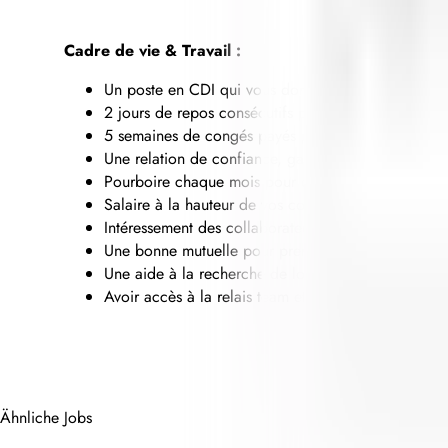
Cadre de vie & Travail :
Un poste en CDI qui vous donne des avantages mais
2 jours de repos consécutifs par semaine et un 3èm
5 semaines de congés payés par an - Etablissement
Une relation de confiance, gagnant/gagnant, nous a
Pourboire chaque mois pour chaque service de la 
Salaire à la hauteur de vos compétences, montrez-
Intéressement des collaborateurs aux bénéfices de l
Une bonne mutuelle pour prendre soin de vous.
Une aide à la recherche de logement.
Avoir accès à la relais team et pouvoir visiter les
Ähnliche Jobs