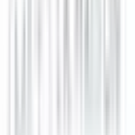
CONDITIONS DE TRAVAIL
Contrat
: CDI 39H
Horaires
: En coupure, variables selon fréquentation,
incluant soirées, week-ends et jours fériés / possibilité de
flexibilité de jours de congés sous condition d’accord avec
la direction
Rémunération
: Attractive avec avantages (repas, assurance
mutuelle et prévoyance, offres spécifiques remisées en tant
que membre dans les différents établissements appartenant
aux même labels, …)
Opportunités :
Formation continue et évolution au sein de
l'établissement et du réseau Relais & Châteaux.
Bewerben
Ähnliche Jobs