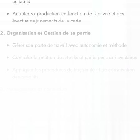
cuissons
Adapter sa production en fonction de l’activité et des
éventuels ajustements de la carte.
2. Organisation et Gestion de sa partie
Gérer son poste de travail avec autonomie et méthode
Contrôler la rotation des stocks et participer aux inventaires
Appliquer les procédures de traçabilité et de conservation
des produits
3. Management et Formation
Encadrer et former les commis, apprentis et stagiaires
Transmettre les bonnes pratiques, les gestes techniques et les
standards de l’établissement
Participer à la cohésion de l’équipe et à l’ambiance positive
en cuisine