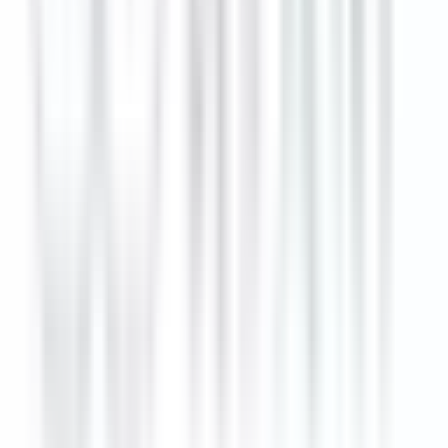
12 Tage
Neu
Commis de cuisine (H/F) - La Maison des Têtes
Colmar
Unbefristeter Arbeitsvertrag