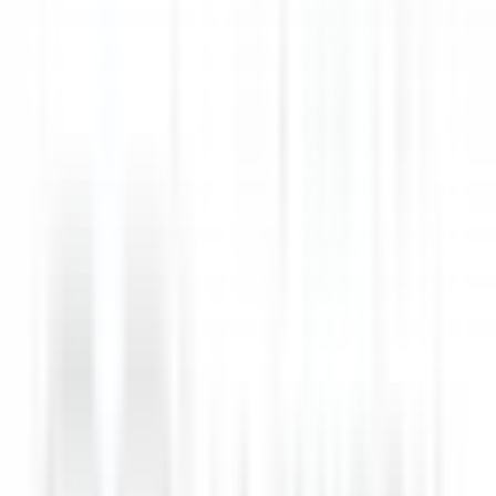
4. Hygiène et Sécurité
Veiller à l'application des normes d'hygiène et de sécurité
alimentaire (HACCP).
Maintenir son poste de travail propre et organisé tout au
long du service
Adopter des gestes et postures de travail sécurisés
PROFIL RECHERCHÉ
Formation et Expérience
Diplôme en hôtellerie-restauration (CAP, BEP, Bac Pro, BTS)
ou expérience équivalente.
Expérience de 3 ans minimum en cuisine, dont 1 an à un
poste similaire, idéalement en brasserie haut de gamme.