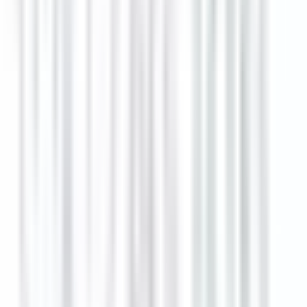
6 Tage
Neu
Demi chef de partie - Brasserie des Têtes
Colmar
Unbefristeter Arbeitsvertrag